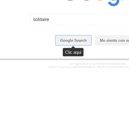
solitaire
Google Search
Me siento con s
Clic aqui
La imagen superior es una ilustración con fines educativos.
Google™ es una marca registrada de Google, Inc. LMGTFY no está asociado a Goo